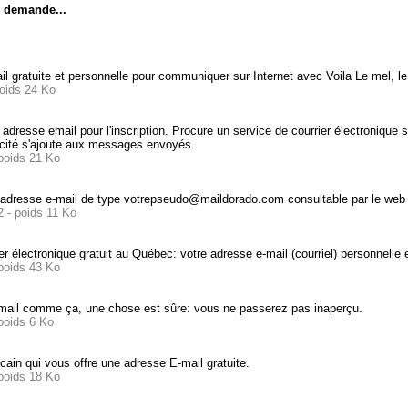
e demande...
il gratuite et personnelle pour communiquer sur Internet avec Voila Le mel, 
poids 24 Ko
 adresse email pour l'inscription. Procure un service de courrier électronique
icité s'ajoute aux messages envoyés.
poids 21 Ko
 adresse e-mail de type votrepseudo@maildorado.com consultable par le web
 - poids 11 Ko
r électronique gratuit au Québec: votre adresse e-mail (courriel) personnelle e
poids 43 Ko
mail comme ça, une chose est sûre: vous ne passerez pas inaperçu.
poids 6 Ko
ain qui vous offre une adresse E-mail gratuite.
poids 18 Ko