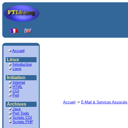
Accueil
Linux
Introduction
Liens
Initiation
Internet
HTML
CGI
Perl
Accueil
->
E-Mail & Services Associés
Archives
Java
Perl Tools
Scripts CGI
Scripts PHP