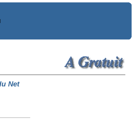
]
du Net