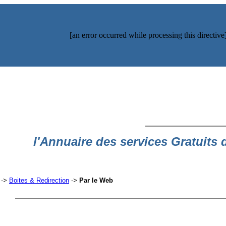
[an error occurred while processing this directive
l'Annuaire des services Gratuits 
->
Boites & Redirection
->
Par le Web