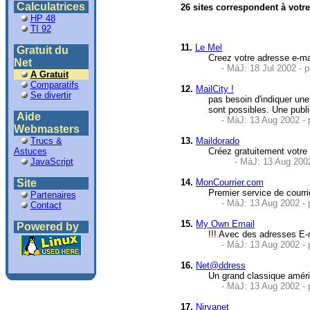
Calculatrices
26 sites correspondent à votr
HP 48
TI 92
11.
Le Mel
Gratuit du
Creez votre adresse e-ma
Net
- MàJ: 18 Jul 2002 - 
A Gratuit
Comparatifs
12.
MailCity !
Se divertir
pas besoin d'indiquer une
sont possibles. Une publ
Aide
- MàJ: 13 Aug 2002 - 
Webmasters
Trucs &
13.
Maildorado
Astuces
Créez gratuitement votre
JavaScript
- MàJ: 13 Aug 2002
Site
14.
MonCourrier.com
Premier service de courrie
Partenaires
- MàJ: 13 Aug 2002 - 
Contact
15.
My Own Email
Powered by
!!! Avec des adresses E-
- MàJ: 13 Aug 2002 - 
16.
Net@ddress
Un grand classique améric
- MàJ: 13 Aug 2002 - 
17.
Nirvanet