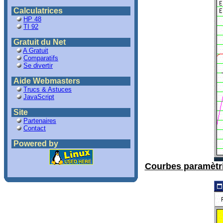
Calculatrices
HP 48
TI 92
Gratuit du Net
A Gratuit
Comparatifs
Se divertir
Aide Webmasters
Trucs & Astuces
JavaScript
Site
Partenaires
Contact
Powered by
Courbes paramètri