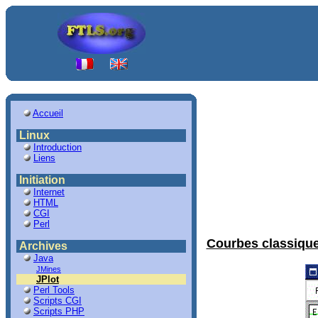
Accueil
Linux
Introduction
Liens
Initiation
Internet
HTML
CGI
Perl
Courbes classique
Archives
Java
JMines
JPlot
Perl Tools
Scripts CGI
Scripts PHP